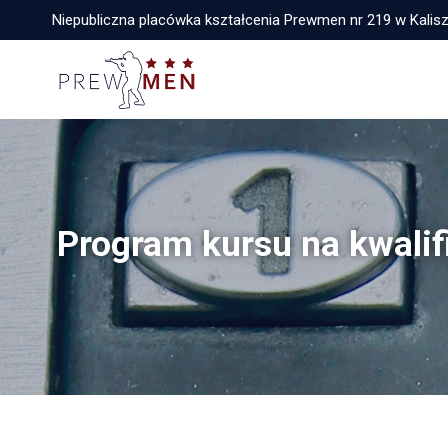
Niepubliczna placówka kształcenia Prewmen nr 219 w Kalis
Program kursu na kwali