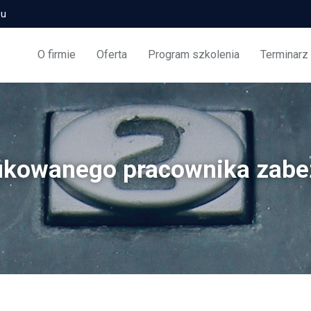
zu
O firmie
Oferta
Program szkolenia
Terminarz
fikowanego pracownika zabe